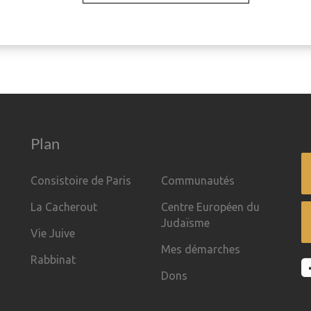
Plan
Consistoire de Paris
Communautés
La Cacherout
Centre Européen du
Judaïsme
Vie Juive
Mes démarches
Rabbinat
Dons