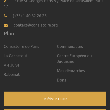
17 rue St Georges Paris 9 / Place de Jérusalem Paris
17
(+33) 1 40 82 26 26
contact@consistoire.org
Plan
Consistoire de Paris
Communautés
La Cacherout
Centre Européen du
Judaïsme
Vie Juive
Mes démarches
Rabbinat
Dons
Je fais un DON !