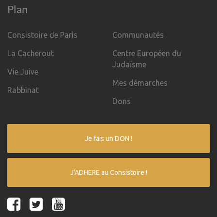
Plan
Consistoire de Paris
Communautés
La Cacherout
Centre Européen du
Judaïsme
Vie Juive
Mes démarches
Rabbinat
Dons
Je fais un DON !
J'ADHERE au Consistoire !