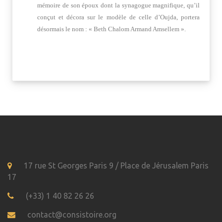
mémoire de son époux dont la synagogue magnifique, qu’il
conçut et décora sur le modèle de celle d’Oujda, portera
désormais le nom : « Beth Chalom Armand Amsellem ».
17 rue St Georges Paris 9 / Place de Jérusalem Paris
17
(+33) 1 40 82 26 26
contact@consistoire.org