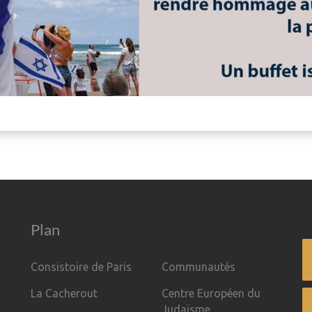
Plan
Consistoire de Paris
Communautés
La Cacherout
Centre Européen du
Judaïsme