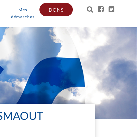
DONS
Mes
démarches
TSMAOUT