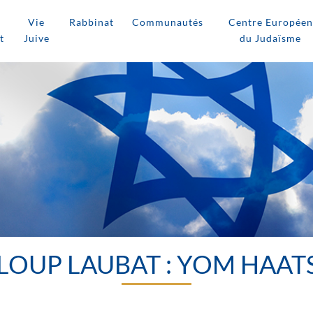
Vie
Rabbinat
Communautés
Centre Européen
t
Juive
du Judaïsme
LOUP LAUBAT : YOM HAA