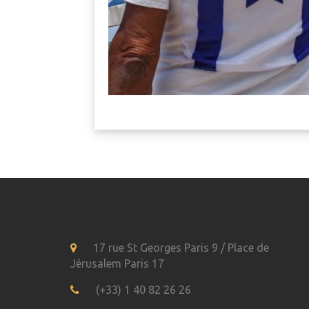
17 rue St Georges Paris 9 / Place de
Jérusalem Paris 17
(+33) 1 40 82 26 26