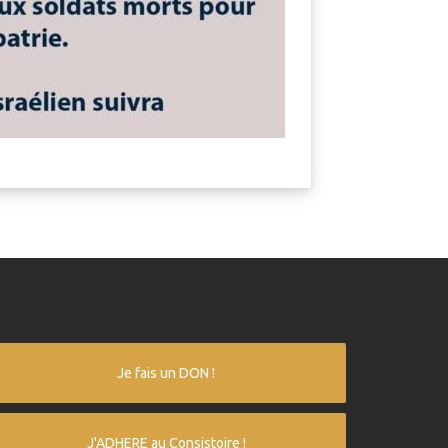
Je fais un DON !
J'ADHERE au Consistoire !