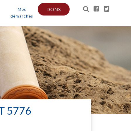
DONS
Mes
démarches
T 5776