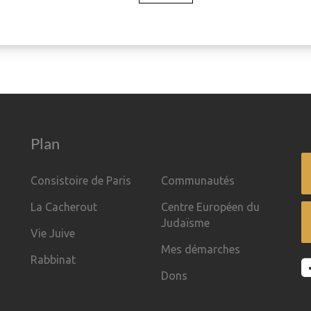
Plan
Consistoire de Paris
Communautés
La Cacherout
Centre Européen du
Judaïsme
Vie Juive
Mes démarches
Rabbinat
Dons