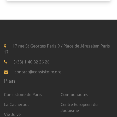
17 rue St Georges Paris 9 / Place de Jérusalem Paris
17
(+33) 1 40 82 26 26
contact@consistoire.org
Plan
Consistoire de Paris
Communautés
La Cacherout
Centre Européen du
Judaïsme
Vie Juive