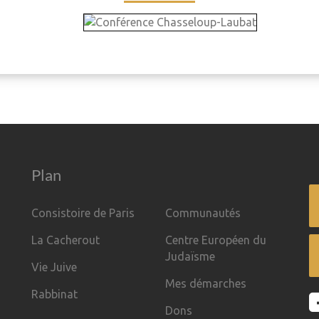
Plan
Consistoire de Paris
Communautés
La Cacherout
Centre Européen du
Judaïsme
Vie Juive
Mes démarches
Rabbinat
Dons