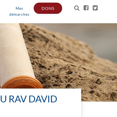
DONS
Mes
démarches
U RAV DAVID