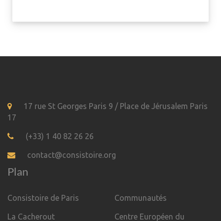
17 rue St Georges Paris 9 / Place de Jérusalem Paris
17
(+33) 1 40 82 26 26
contact@consistoire.org
Plan
Consistoire de Paris
Communautés
La Cacherout
Centre Européen du