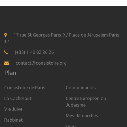
17 rue St Georges Paris 9 / Place de Jérusalem Paris
17
(+33) 1 40 82 26 26
contact@consistoire.org
Plan
Consistoire de Paris
Communautés
La Cacherout
Centre Européen du
Judaïsme
Vie Juive
Mes démarches
Rabbinat
Dons