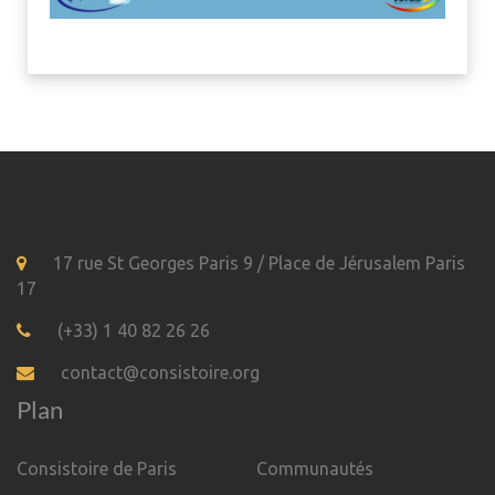
17 rue St Georges Paris 9 / Place de Jérusalem Paris
17
(+33) 1 40 82 26 26
contact@consistoire.org
Plan
Consistoire de Paris
Communautés