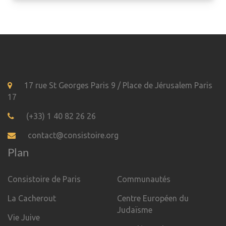
17 rue St Georges Paris 9 / Place de Jérusalem Paris
17
(+33) 1 40 82 26 26
contact@consistoire.org
Plan
Consistoire de Paris
Communautés
La Cacherout
Centre Européen du
Judaïsme
Vie Juive