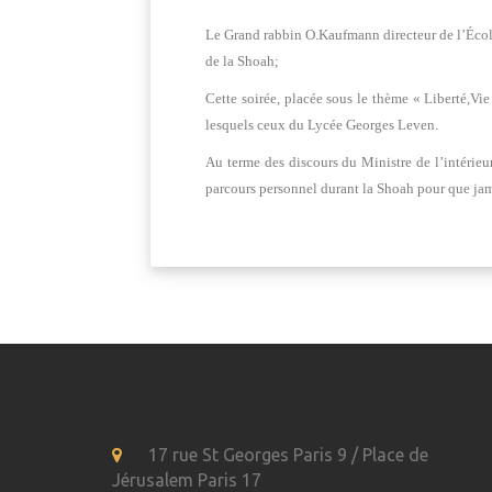
Le Grand rabbin O.Kaufmann directeur de l’École
de la Shoah;
Cette soirée, placée sous le thème « Liberté,V
lesquels ceux du Lycée Georges Leven.
Au terme des discours du Ministre de l’intérieu
parcours personnel durant la Shoah pour que jama
17 rue St Georges Paris 9 / Place de
Jérusalem Paris 17