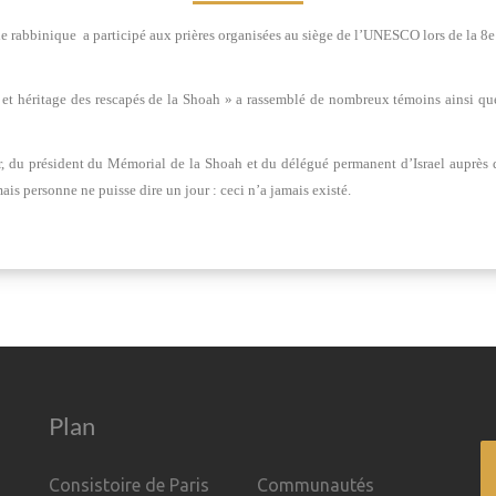
 rabbinique a participé aux prières organisées au siège de l’UNESCO lors de la 8e 
ie et héritage des rescapés de la Shoah » a rassemblé de nombreux témoins ainsi 
r, du président du Mémorial de la Shoah et du délégué permanent d’Israel auprès de
is personne ne puisse dire un jour : ceci n’a jamais existé.
Plan
Consistoire de Paris
Communautés