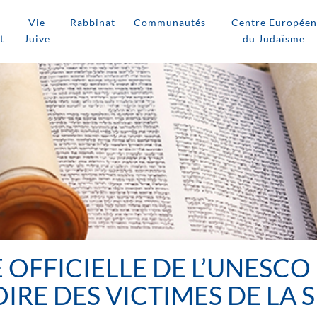
Vie
Rabbinat
Communautés
Centre Européen
t
Juive
du Judaïsme
OFFICIELLE DE L’UNESCO 
RE DES VICTIMES DE LA