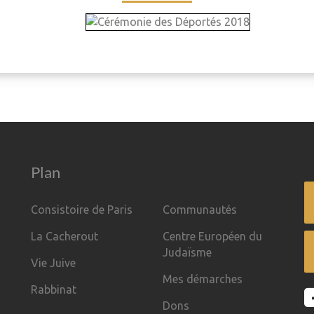
Plan
Consistoire de Paris
Communautés
La Cacherout
Centre Européen du
Judaïsme
Vie Juive
Mes démarches
Rabbinat
Dons