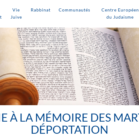
Vie
Rabbinat
Communautés
Centre Européen
t
Juive
du Judaïsme
 À LA MÉMOIRE DES MAR
DÉPORTATION