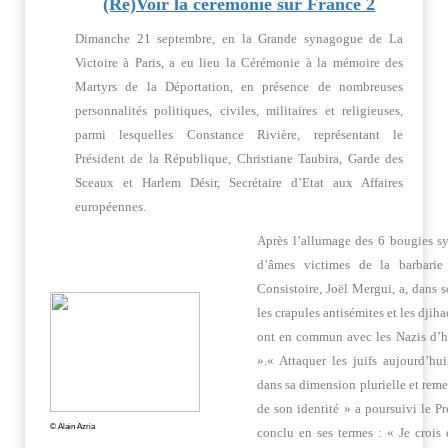
(Re)Voir la cérémonie sur France 2
Dimanche 21 septembre, en la Grande synagogue de La
Victoire à Paris, a eu lieu la Cérémonie à la mémoire des
Martyrs de la Déportation, en présence de nombreuses
personnalités politiques, civiles, militaires et religieuses,
parmi lesquelles Constance Rivière, représentant le
Président de la République, Christiane Taubira, Garde des
Sceaux et Harlem Désir, Secrétaire d’Etat aux Affaires
européennes.
Après l’allumage des 6 bougies sy
d’âmes victimes de la barbarie
Consistoire, Joël Mergui, a, dans 
les crapules antisémites et les djih
ont en commun avec les Nazis d’hi
».« Attaquer les juifs aujourd’hui
dans sa dimension plurielle et remet
de son identité » a poursuivi le Pr
© Alain Azria
conclu en ses termes : « Je crois 