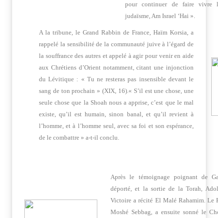
pour continuer de faire vivre 
judaïsme, Am Israel ‘Hai ».
A la tribune, le Grand Rabbin de France, Haïm Korsia, a
rappelé la sensibilité de la communauté juive à l’égard de
la souffrance des autres et appelé à agir pour venir en aide
aux Chrétiens d’Orient notamment, citant une injonction
du Lévitique : « Tu ne resteras pas insensible devant le
sang de ton prochain » (XIX, 16).« S’il est une chose, une
seule chose que la Shoah nous a apprise, c’est que le mal
existe, qu’il est humain, sinon banal, et qu’il revient à
l’homme, et à l’homme seul, avec sa foi et son espérance,
de le combattre » a-t-il conclu.
Après le témoignage poignant de Ga
déporté, et la sortie de la Torah, Ado
Victoire a récité El Malé Rahamim. Le
Moshé Sebbag, a ensuite sonné le Ch