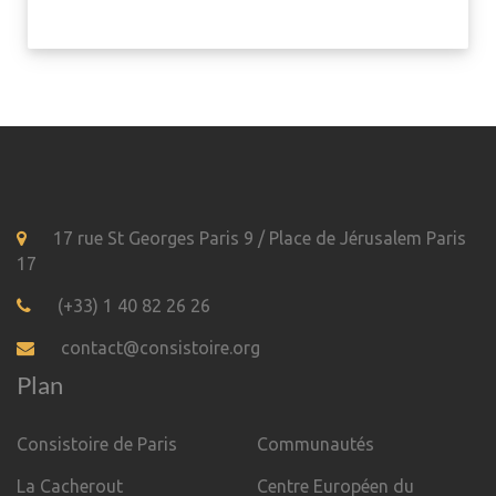
17 rue St Georges Paris 9 / Place de Jérusalem Paris
17
(+33) 1 40 82 26 26
contact@consistoire.org
Plan
Consistoire de Paris
Communautés
La Cacherout
Centre Européen du