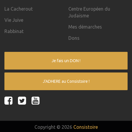
La Cacherout
Centre Européen du
Judaïsme
Vie Juive
Mes démarches
Rabbinat
Dons
Je fais un DON !
J'ADHERE au Consistoire !
Copyright © 2026
Consistoire