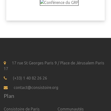
17 rue St Georges Paris 9 / Place de Jérusalem Paris
17
(+33) 1 40 82 26 26
contact@consistoire.org
Plan
Consistoire de Paris
Communautés