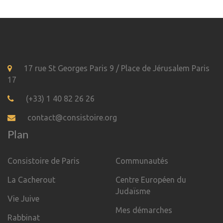
17 rue St Georges Paris 9 / Place de Jérusalem Paris
17
(+33) 1 40 82 26 26
contact@consistoire.org
Plan
Consistoire de Paris
Communautés
La Cacherout
Centre Européen du
Judaïsme
Vie Juive
Mes démarches
Rabbinat