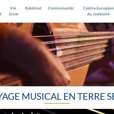
Vie
Rabbinat
Communautés
Centre Européen
t
Juive
du Judaïsme
OYAGE MUSICAL EN TERRE 