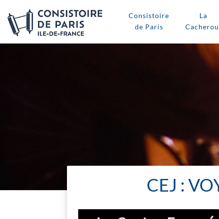
Consistoire
La
de Paris
Cacherou
CEJ : V