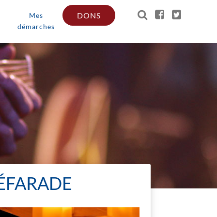
DONS
Mes
démarches
SÉFARADE