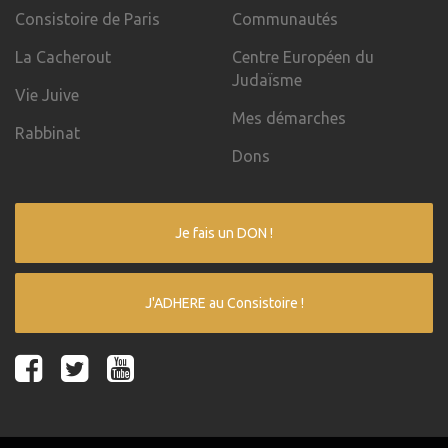
Consistoire de Paris
Communautés
La Cacherout
Centre Européen du
Judaïsme
Vie Juive
Mes démarches
Rabbinat
Dons
Je fais un DON !
J'ADHERE au Consistoire !