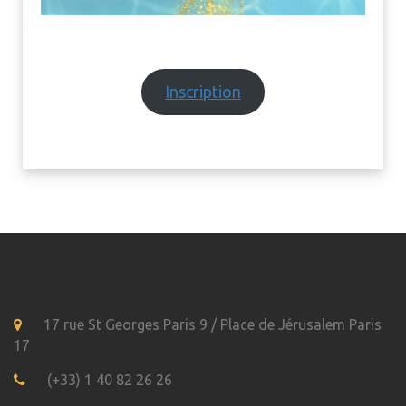
Inscription
17 rue St Georges Paris 9 / Place de Jérusalem Paris
17
(+33) 1 40 82 26 26