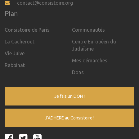
contact@consistoire.org
Plan
Consistoire de Paris
Communautés
La Cacherout
Centre Européen du
Judaïsme
Vie Juive
Mes démarches
Rabbinat
Dons
Je fais un DON !
J'ADHERE au Consistoire !