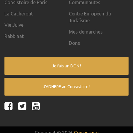
Consistoire de Paris
Communautés
La Cacherout
Centre Européen du
Judaïsme
Vie Juive
Mes démarches
Rabbinat
Dons
Je fais un DON !
J'ADHERE au Consistoire !
Copyright © 2026
Consistoire