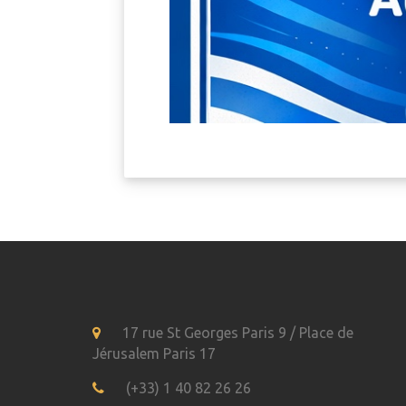
17 rue St Georges Paris 9 / Place de
Jérusalem Paris 17
(+33) 1 40 82 26 26