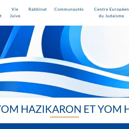
Vie
Rabbinat
Communautés
Centre Européen
t
Juive
du Judaïsme
 YOM HAZIKARON ET YOM