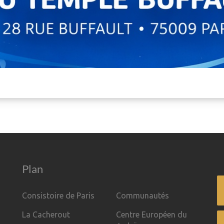
Plan
Consistoire de Paris
Communautés
La Cacherout
Centre Européen du