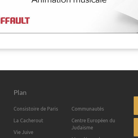
Plan
Consistoire de Paris
Communautés
La Cacherout
Centre Européen du
Judaïsme
Vie Juive