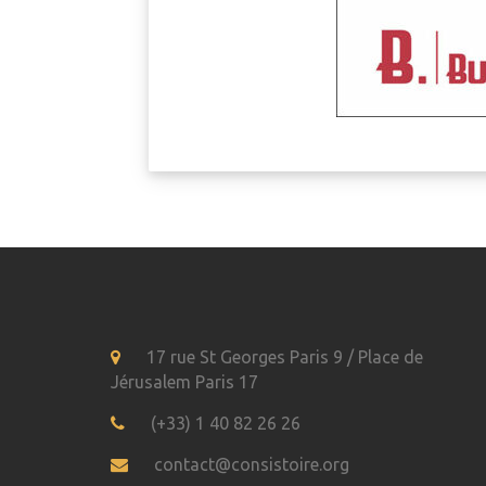
17 rue St Georges Paris 9 / Place de
Jérusalem Paris 17
(+33) 1 40 82 26 26
contact@consistoire.org