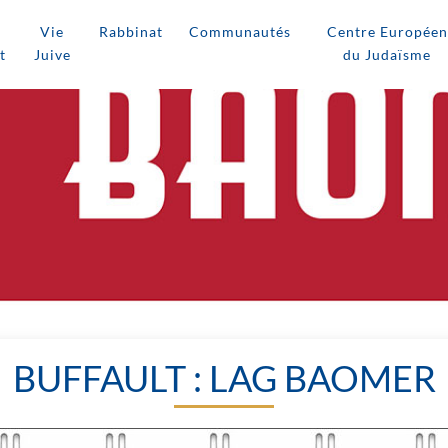
Vie
Rabbinat
Communautés
Centre Européen
t
Juive
du Judaïsme
BUFFAULT : LAG BAOMER