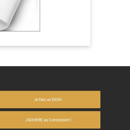
Je fais un DON !
J'ADHERE au Consistoire !