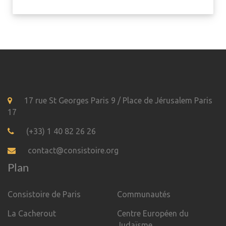
17 rue St Georges Paris 9 / Place de Jérusalem Paris
17
(+33) 1 40 82 26 26
contact@consistoire.org
Plan
Consistoire de Paris
Communautés
La Cacherout
Centre Européen du
Judaïsme