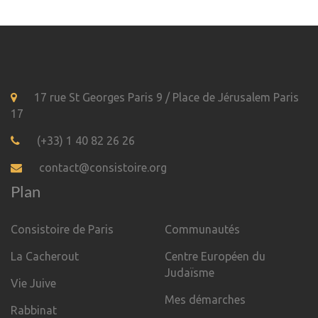
17 rue St Georges Paris 9 / Place de Jérusalem Paris
17
(+33) 1 40 82 26 26
contact@consistoire.org
Plan
Consistoire de Paris
Communautés
La Cacherout
Centre Européen du
Judaïsme
Vie Juive
Mes démarches
Rabbinat