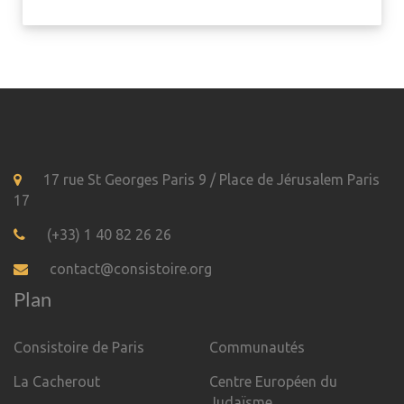
17 rue St Georges Paris 9 / Place de Jérusalem Paris
17
(+33) 1 40 82 26 26
contact@consistoire.org
Plan
Consistoire de Paris
Communautés
La Cacherout
Centre Européen du
Judaïsme