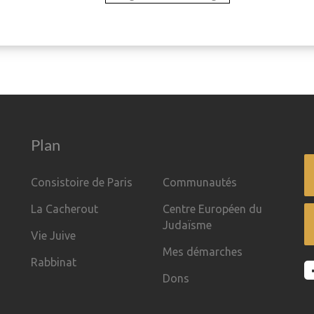
Plan
Consistoire de Paris
Communautés
La Cacherout
Centre Européen du
Judaïsme
Vie Juive
Mes démarches
Rabbinat
Dons