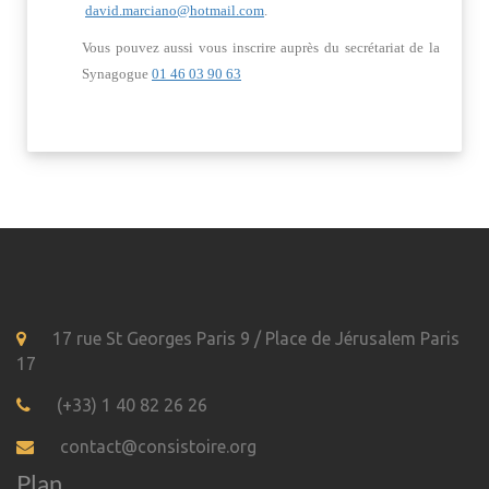
david.marciano@hotmail.com
.
Vous pouvez aussi vous inscrire auprès du secrétariat de la
Synagogue
01 46 03 90 63
17 rue St Georges Paris 9 / Place de Jérusalem Paris
17
(+33) 1 40 82 26 26
contact@consistoire.org
Plan