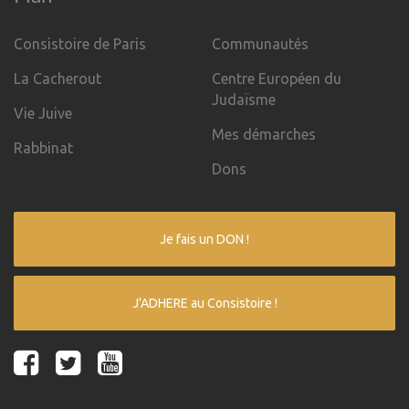
Consistoire de Paris
Communautés
La Cacherout
Centre Européen du
Judaïsme
Vie Juive
Mes démarches
Rabbinat
Dons
Je fais un DON !
J'ADHERE au Consistoire !