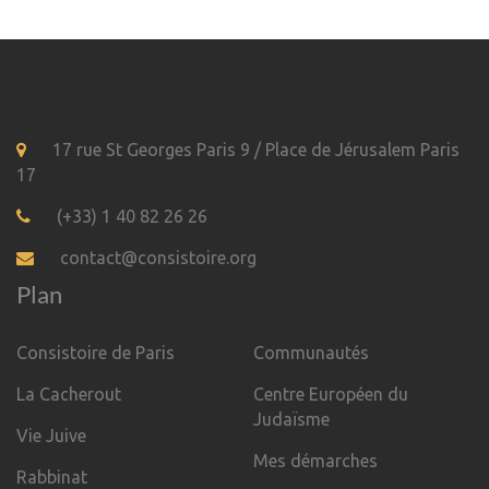
17 rue St Georges Paris 9 / Place de Jérusalem Paris
17
(+33) 1 40 82 26 26
contact@consistoire.org
Plan
Consistoire de Paris
Communautés
La Cacherout
Centre Européen du
Judaïsme
Vie Juive
Mes démarches
Rabbinat