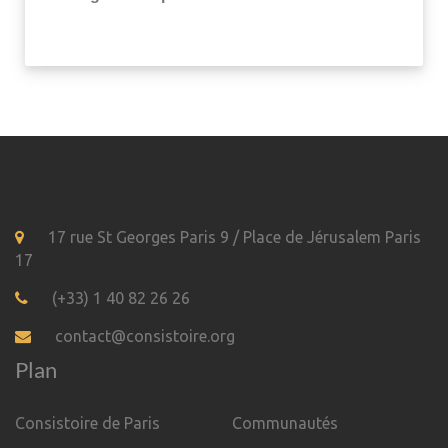
17 rue St Georges Paris 9 / Place de Jérusalem Paris
17
(+33) 1 40 82 26 26
contact@consistoire.org
Plan
Consistoire de Paris
Communautés