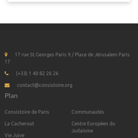
17 rue St Georges Paris 9 / Place de Jérusalem Paris
17
(+33) 1 40 82 26 26
contact@consistoire.org
Plan
Consistoire de Paris
Communautés
La Cacherout
Centre Européen du
Judaïsme
Vie Juive