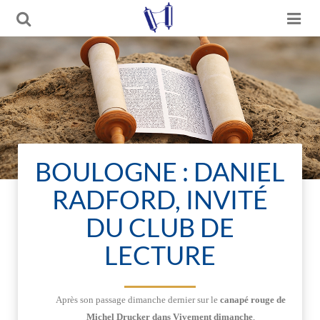
BOULOGNE : DANIEL
RADFORD, INVITÉ
DU CLUB DE
LECTURE
Après son passage dimanche dernier sur le
canapé rouge de
Michel Drucker dans Vivement dimanche
,