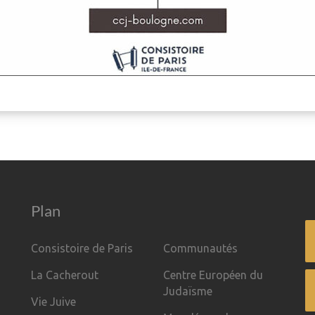
Plan
Consistoire de Paris
Communautés
La Cacherout
Centre Européen du
Judaïsme
Vie Juive