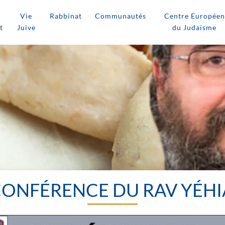
Vie
Rabbinat
Communautés
Centre Européen
t
Juive
du Judaïsme
CONFÉRENCE DU RAV YÉHI