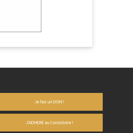
Je fais un DON !
J'ADHERE au Consistoire !