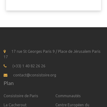
17 rue St Georges Paris 9 / Place de Jérusalem Paris
17
(+33) 1 40 82 26 26
contact@consistoire.org
Plan
Consistoire de Paris
Communautés
La Cacherout
Centre Européen du