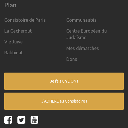
Plan
Consistoire de Paris
Communautés
La Cacherout
Centre Européen du
Judaïsme
Vie Juive
Mes démarches
Rabbinat
Dons
Je fais un DON !
J'ADHERE au Consistoire !