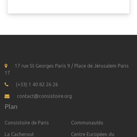
17 rue St Georges Paris 9 / Place de Jérusalem Paris
17
(+33) 1 40 82 26 26
contact@consistoire.org
Plan
Consistoire de Paris
Communautés
La Cacherout
Centre Européen du