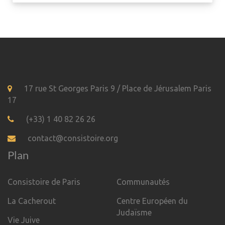
17 rue St Georges Paris 9 / Place de Jérusalem Paris
17
(+33) 1 40 82 26 26
contact@consistoire.org
Plan
Consistoire de Paris
Communautés
La Cacherout
Centre Européen du
Judaïsme
Vie Juive