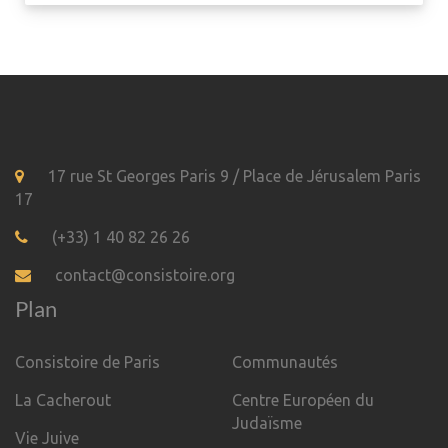
17 rue St Georges Paris 9 / Place de Jérusalem Paris
17
(+33) 1 40 82 26 26
contact@consistoire.org
Plan
Consistoire de Paris
Communautés
La Cacherout
Centre Européen du
Judaïsme
Vie Juive