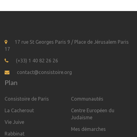
17 rue St Georges Paris 9 / Place de Jérusalem Paris
17
(+33) 1 40 82 26 26
contact@consistoire.org
Plan
Consistoire de Paris
Communautés
La Cacherout
Centre Européen du
Judaïsme
Vie Juive
Mes démarches
Rabbinat