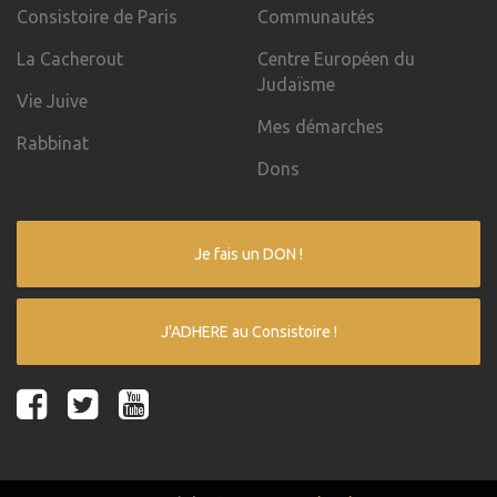
Consistoire de Paris
Communautés
La Cacherout
Centre Européen du
Judaïsme
Vie Juive
Mes démarches
Rabbinat
Dons
Je fais un DON !
J'ADHERE au Consistoire !