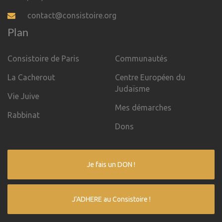
contact@consistoire.org
Plan
Consistoire de Paris
Communautés
La Cacherout
Centre Européen du
Judaïsme
Vie Juive
Mes démarches
Rabbinat
Dons
Je fais un DON !
J'ADHERE au Consistoire !