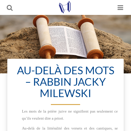
AU-DELÀ DES MOTS
– RABBIN JACKY
MILEWSKI
Les mots de la prière juive ne signifient pas seulement ce
qu’ils veulent dire a priori.
Au-delà de la littéralité des versets et des cantiques, se