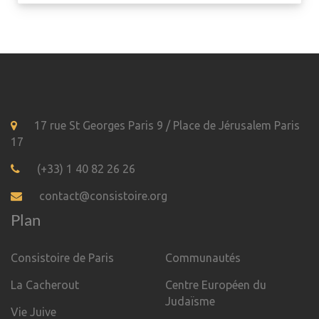
17 rue St Georges Paris 9 / Place de Jérusalem Paris
17
(+33) 1 40 82 26 26
contact@consistoire.org
Plan
Consistoire de Paris
Communautés
La Cacherout
Centre Européen du
Judaïsme
Vie Juive