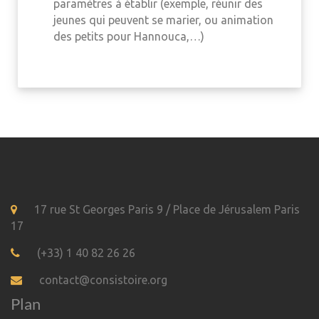
paramètres à établir (exemple, réunir des
jeunes qui peuvent se marier, ou animation
des petits pour Hannouca,…)
17 rue St Georges Paris 9 / Place de Jérusalem Paris
17
(+33) 1 40 82 26 26
contact@consistoire.org
Plan