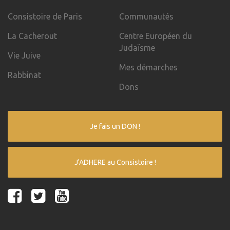
Consistoire de Paris
Communautés
La Cacherout
Centre Européen du
Judaïsme
Vie Juive
Mes démarches
Rabbinat
Dons
Je fais un DON !
J'ADHERE au Consistoire !