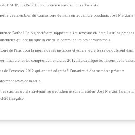
 de l’ACIP, des Présidents de communautés et des adhérents.
 moitié des membres du Consistoire de Paris en novembre prochain, Joël Mergui a
rence Botbol Lalou, secrétaire rapporteur, est revenue en détail sur les grandes
alheureux qui ont marqué la vie de la communauté ces derniers mois.
stoire de Paris pour la moitié de ses membres et espère qu’elles se dérouleront dans
rt financier et les comptes de l’exercice 2012. Il a expliqué les raisons de la baiss
es de l’exercice 2012 qui ont été adoptés à l’unanimité des membres présents.
ns réponses avec la salle.
très étroites qu’il entretenait au quotidien avec le Président Joël Mergui. Pour le P
iété française.