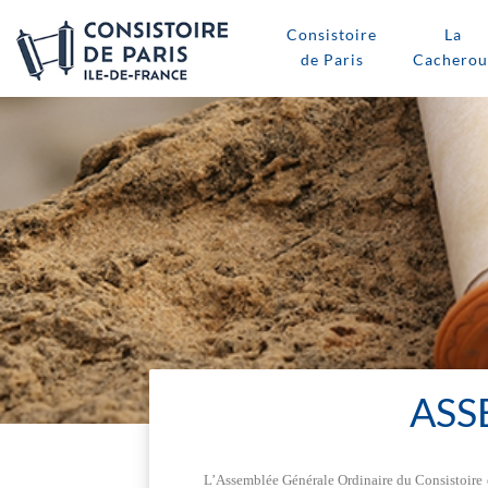
Consistoire
La
de Paris
Cacherou
ASS
L’Assemblée Générale Ordinaire du Consistoire de