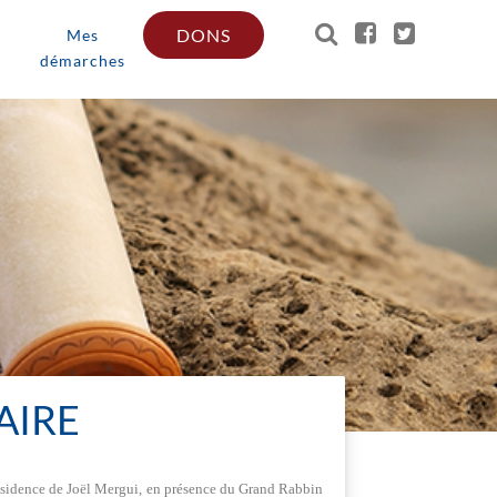
DONS
Mes
démarches
AIRE
présidence de Joël Mergui, en présence du Grand Rabbin