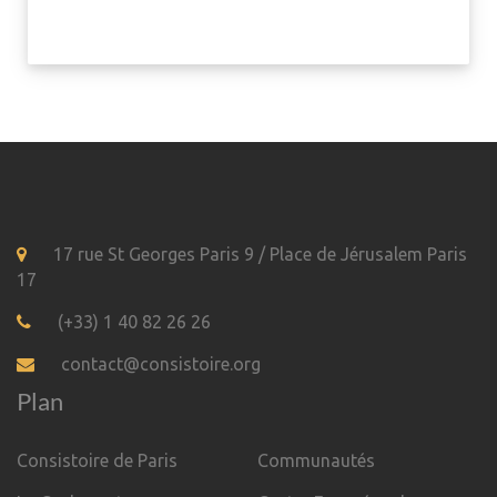
17 rue St Georges Paris 9 / Place de Jérusalem Paris
17
(+33) 1 40 82 26 26
contact@consistoire.org
Plan
Consistoire de Paris
Communautés