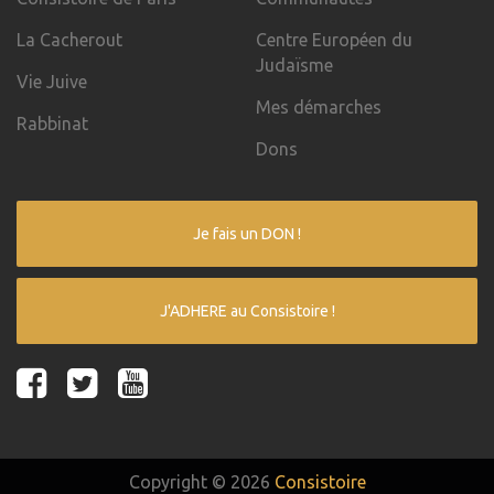
La Cacherout
Centre Européen du
Judaïsme
Vie Juive
Mes démarches
Rabbinat
Dons
Je fais un DON !
J'ADHERE au Consistoire !
Copyright © 2026
Consistoire