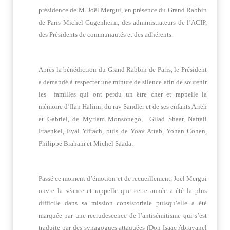
présidence de M. Joël Mergui, en présence du Grand Rabbin
de Paris Michel Gugenheim, des administrateurs de l’ACIP,
des Présidents de communautés et des adhérents.
Après la bénédiction du Grand Rabbin de Paris, le Président
a demandé à respecter une minute de silence afin de soutenir
les familles qui ont perdu un être cher et rappelle la
mémoire d’Ilan Halimi, du rav Sandler et de ses enfants Arieh
et Gabriel, de Myriam Monsonego, Gilad Shaar, Naftali
Fraenkel, Eyal Yifrach, puis de Yoav Attab, Yohan Cohen,
Philippe Braham et Michel Saada.
Passé ce moment d’émotion et de recueillement, Joël Mergui
ouvre la séance et rappelle que cette année a été la plus
difficile dans sa mission consistoriale puisqu’elle a été
marquée par une recrudescence de l’antisémitisme qui s’est
traduite par des synagogues attaquées (Don Isaac Abravanel