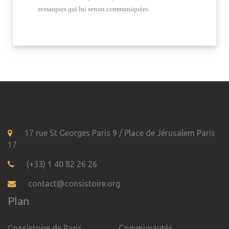
remarques qui lui seront communiquées.
17 rue St Georges Paris 9 / Place de Jérusalem Paris
17
(+33) 1 40 82 26 26
contact@consistoire.org
Plan
Consistoire de Paris
Communautés