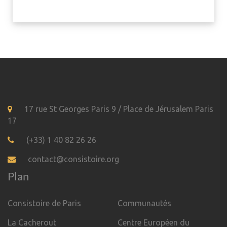
17 rue St Georges Paris 9 / Place de Jérusalem Paris
17
(+33) 1 40 82 26 26
contact@consistoire.org
Plan
Consistoire de Paris
Communautés
La Cacherout
Centre Européen du