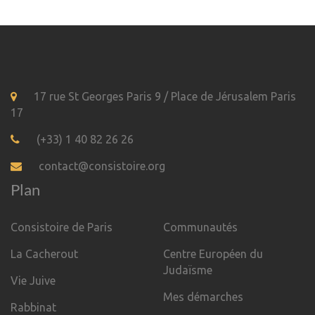
17 rue St Georges Paris 9 / Place de Jérusalem Paris
17
(+33) 1 40 82 26 26
contact@consistoire.org
Plan
Consistoire de Paris
Communautés
La Cacherout
Centre Européen du
Judaïsme
Vie Juive
Mes démarches
Rabbinat