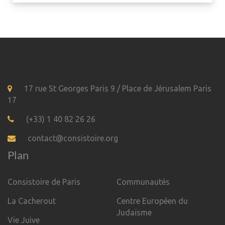
17 rue St Georges Paris 9 / Place de Jérusalem Paris
17
(+33) 1 40 82 26 26
contact@consistoire.org
Plan
Consistoire de Paris
Communautés
La Cacherout
Centre Européen du
Judaïsme
Vie Juive