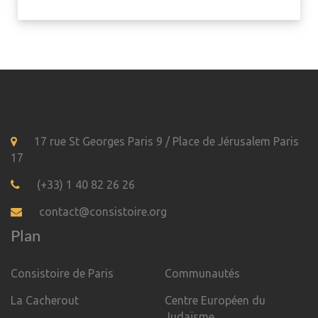
17 rue St Georges Paris 9 / Place de Jérusalem Paris
17
(+33) 1 40 82 26 26
contact@consistoire.org
Plan
Consistoire de Paris
Communautés
La Cacherout
Centre Européen du
Judaïsme