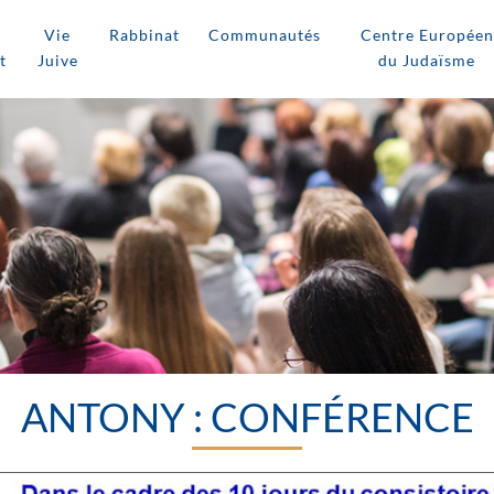
Vie
Rabbinat
Communautés
Centre Européen
t
Juive
du Judaïsme
ANTONY : CONFÉRENCE