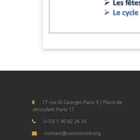
17 rue St Georges Paris 9 / Place de
Jérusalem Paris 17
(+33) 1 40 82 26 26
contact@consistoire.org