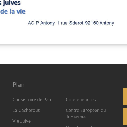
Plan
Consistoire de Paris
Communautés
La Cacherout
Centre Européen du
Judaïsme
Vie Juive