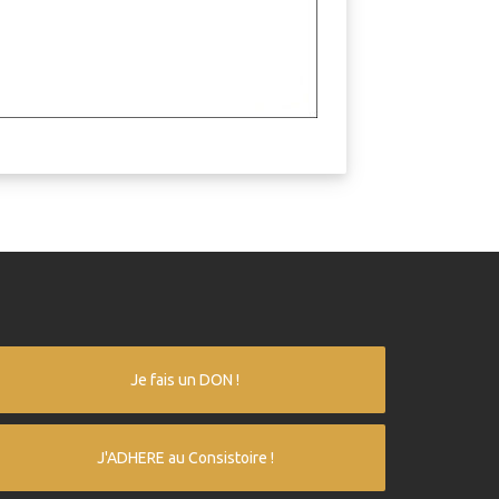
Je fais un DON !
J'ADHERE au Consistoire !